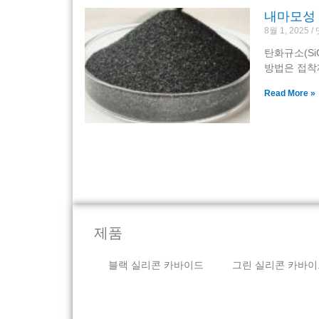
내마모성
8월 1, 2025
탄화규소(Si
방법은 접착
Read More »
제품
블랙 실리콘 카바이드
그린 실리콘 카바이