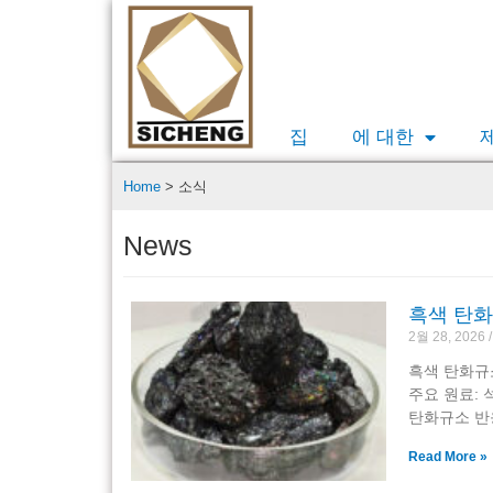
집
에 대한
Home
>
소식
News
흑색 탄화
2월 28, 2026
흑색 탄화규소
주요 원료: 
탄화규소 반응
Read More »