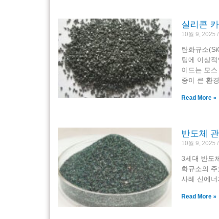
실리콘 카
10월 9, 2025
탄화규소(Si
팅에 이상적
이드는 모스
중이 큰 환경
Read More »
반도체 관
10월 9, 2025
3세대 반도체
화규소의 주
사례 신에너지
Read More »