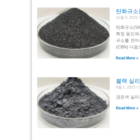
탄화규소는
10월 9, 2025
탄화규소(S
특정 용도에서
규소를 연마
(CBN) 다
Read More »
블랙 실리
8월 1, 2025
검은색 실리
Read More »